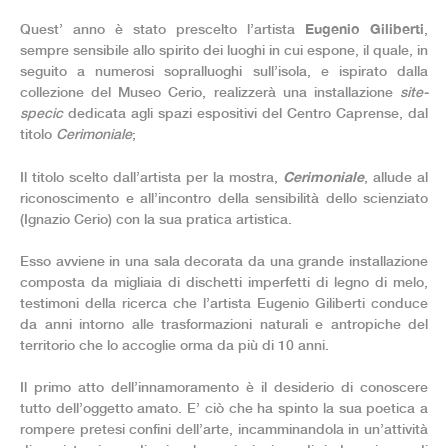
Eugenio Giliberti
Quest’ anno è stato prescelto l’artista
,
sempre sensibile allo spirito dei luoghi in cui espone, il quale, in
seguito a numerosi sopralluoghi sull’isola, e ispirato dalla
collezione del Museo Cerio, realizzerà una installazione
site-
specic
dedicata agli spazi espositivi del Centro Caprense, dal
titolo
Cerimoniale
;
Cerimoniale
Il titolo scelto dall’artista per la mostra,
, allude al
riconoscimento e all’incontro della sensibilità dello scienziato
(Ignazio Cerio) con la sua pratica artistica.
Esso avviene in una sala decorata da una grande installazione
composta da migliaia di dischetti imperfetti di legno di melo,
testimoni della ricerca che l’artista Eugenio Giliberti conduce
da anni intorno alle trasformazioni naturali e antropiche del
territorio che lo accoglie orma da più di 10 anni.
Il primo atto dell’innamoramento è il desiderio di conoscere
tutto dell’oggetto amato. E’ ciò che ha spinto la sua poetica a
rompere pretesi confini dell’arte, incamminandola in un’attività