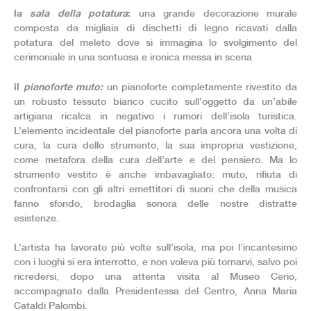
la
sala della potatura
:
una grande decorazione murale
composta da migliaia di dischetti di legno ricavati dalla
potatura del meleto dove si immagina lo svolgimento del
cerimoniale in una sontuosa e ironica messa in scena
il
pianoforte muto:
un pianoforte completamente rivestito da
un robusto tessuto bianco cucito sull’oggetto da un’abile
artigiana ricalca in negativo i rumori dell’isola turistica.
L’elemento incidentale del pianoforte parla ancora una volta di
cura, la cura dello strumento, la sua impropria vestizione,
come metafora della cura dell’arte e del pensiero. Ma lo
strumento vestito è anche imbavagliato: muto, rifiuta di
confrontarsi con gli altri emettitori di suoni che della musica
fanno sfondo, brodaglia sonora delle nostre distratte
esistenze.
L’artista ha lavorato più volte sull’isola, ma poi l’incantesimo
con i luoghi si era interrotto, e non voleva più tornarvi, salvo poi
ricredersi, dopo una attenta visita al Museo Cerio,
accompagnato dalla Presidentessa del Centro, Anna Maria
Cataldi Palombi.