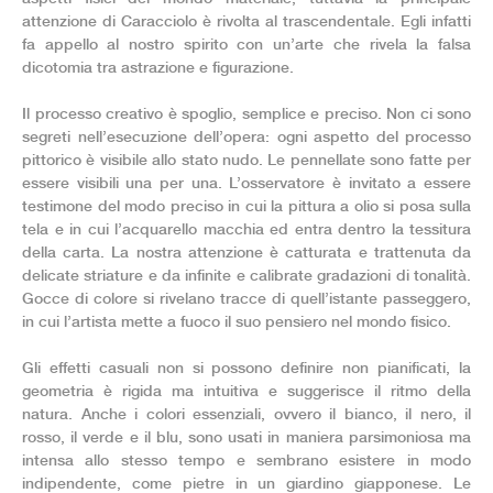
attenzione di Caracciolo è rivolta al trascendentale. Egli infatti
fa appello al nostro spirito con un’arte che rivela la falsa
dicotomia tra astrazione e figurazione.
Il processo creativo è spoglio, semplice e preciso. Non ci sono
segreti nell’esecuzione dell’opera: ogni aspetto del processo
pittorico è visibile allo stato nudo. Le pennellate sono fatte per
essere visibili una per una. L’osservatore è invitato a essere
testimone del modo preciso in cui la pittura a olio si posa sulla
tela e in cui l’acquarello macchia ed entra dentro la tessitura
della carta. La nostra attenzione è catturata e trattenuta da
delicate striature e da infinite e calibrate gradazioni di tonalità.
Gocce di colore si rivelano tracce di quell’istante passeggero,
in cui l’artista mette a fuoco il suo pensiero nel mondo fisico.
Gli effetti casuali non si possono definire non pianificati, la
geometria è rigida ma intuitiva e suggerisce il ritmo della
natura. Anche i colori essenziali, ovvero il bianco, il nero, il
rosso, il verde e il blu, sono usati in maniera parsimoniosa ma
intensa allo stesso tempo e sembrano esistere in modo
indipendente, come pietre in un giardino giapponese. Le