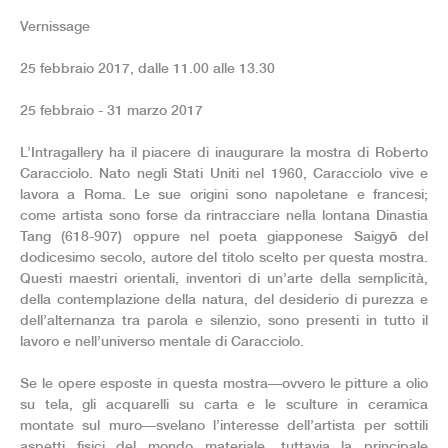
Vernissage
25 febbraio 2017, dalle 11.00 alle 13.30
25 febbraio - 31 marzo 2017
L’Intragallery ha il piacere di inaugurare la mostra di Roberto
Caracciolo. Nato negli Stati Uniti nel 1960, Caracciolo vive e
lavora a Roma. Le sue origini sono napoletane e francesi;
come artista sono forse da rintracciare nella lontana Dinastia
Tang (618-907) oppure nel poeta giapponese Saigyō del
dodicesimo secolo, autore del titolo scelto per questa mostra.
Questi maestri orientali, inventori di un’arte della semplicità,
della contemplazione della natura, del desiderio di purezza e
dell’alternanza tra parola e silenzio, sono presenti in tutto il
lavoro e nell’universo mentale di Caracciolo.
Se le opere esposte in questa mostra—ovvero le pitture a olio
su tela, gli acquarelli su carta e le sculture in ceramica
montate sul muro—svelano l’interesse dell’artista per sottili
aspetti fisici del mondo materiale, tuttavia la principale