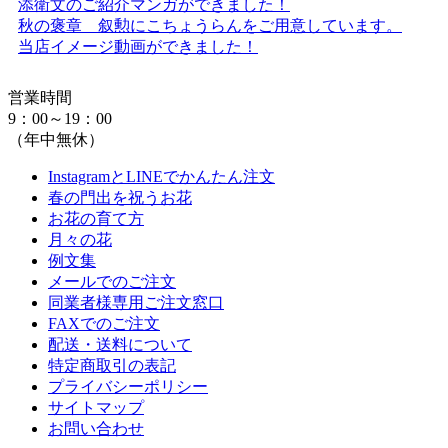
添衛文のご紹介マンガができました！
秋の褒章 叙勲にこちょうらんをご用意しています。
当店イメージ動画ができました！
営業時間
9：00～19：00
（年中無休）
InstagramとLINEでかんたん注文
春の門出を祝うお花
お花の育て方
月々の花
例文集
メールでのご注文
同業者様専用ご注文窓口
FAXでのご注文
配送・送料について
特定商取引の表記
プライバシーポリシー
サイトマップ
お問い合わせ