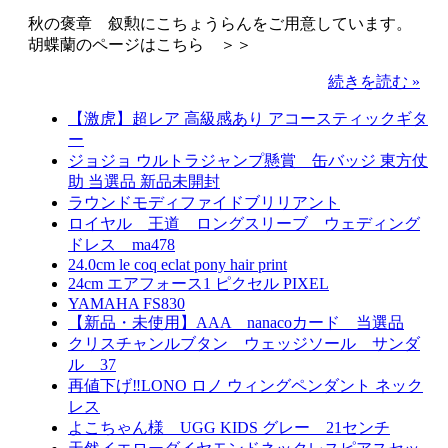
秋の褒章 叙勲にこちょうらんをご用意しています。
胡蝶蘭のページはこちら ＞＞
続きを読む »
【激虎】超レア 高級感あり アコースティックギタ
ー
ジョジョ ウルトラジャンプ懸賞 缶バッジ 東方仗
助 当選品 新品未開封
ラウンドモディファイドブリリアント
ロイヤル 王道 ロングスリーブ ウェディング
ドレス ma478
24.0cm le coq eclat pony hair print
24cm エアフォース1 ピクセル PIXEL
YAMAHA FS830
【新品・未使用】AAA nanacoカード 当選品
クリスチャンルブタン ウェッジソール サンダ
ル 37
再値下げ‼️LONO ロノ ウィングペンダント ネック
レス
よこちゃん様 UGG KIDS グレー 21センチ