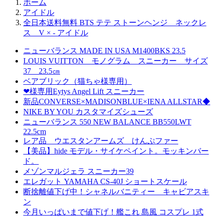
ホーム
アイドル
全日本送料無料 BTS テテ ストーンヘンジ ネックレ
ス V × - アイドル
ニューバランス MADE IN USA M1400BKS 23.5
LOUIS VUITTON モノグラム スニーカー サイズ
37 23.5㎝
ベアブリック（猫ちゃ様専用）
❤︎様専用Eytys Angel Lift スニーカー
新品CONVERSE×MADISONBLUE×IENA ALLSTAR◆
NIKE BY YOU カスタマイズシューズ
ニューバランス 550 NEW BALANCE BB550LWT
22.5cm
レア品 ウエスタンアームズ けんぷファー
【美品】hide モデル・サイケペイント。モッキンバー
ド。
メゾンマルジェラ スニーカー39
エレガット YAMAHA CS-40J ショートスケール
断捨離値下げ中！シャネルバニティー キャビアスキ
ン
今月いっぱいまで値下げ！艦これ 島風 コスプレ 1式