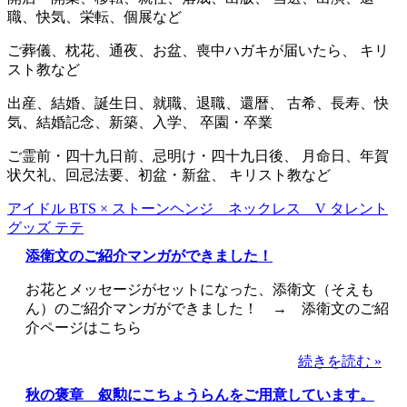
職、快気、栄転、個展など
ご葬儀、枕花、通夜、お盆、喪中ハガキが届いたら、 キリ
スト教など
出産、結婚、誕生日、就職、退職、還暦、 古希、長寿、快
気、結婚記念、新築、入学、 卒園・卒業
ご霊前・四十九日前、忌明け・四十九日後、 月命日、年賀
状欠礼、回忌法要、初盆・新盆、 キリスト教など
アイドル BTS × ストーンヘンジ ネックレス V タレント
グッズ テテ
添衛文のご紹介マンガができました！
お花とメッセージがセットになった、添衛文（そえも
ん）のご紹介マンガができました！ → 添衛文のご紹
介ページはこちら
続きを読む »
秋の褒章 叙勲にこちょうらんをご用意しています。