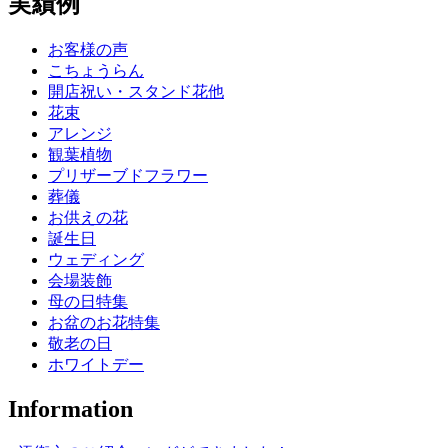
実績例
お客様の声
こちょうらん
開店祝い・スタンド花他
花束
アレンジ
観葉植物
プリザーブドフラワー
葬儀
お供えの花
誕生日
ウェディング
会場装飾
母の日特集
お盆のお花特集
敬老の日
ホワイトデー
Information