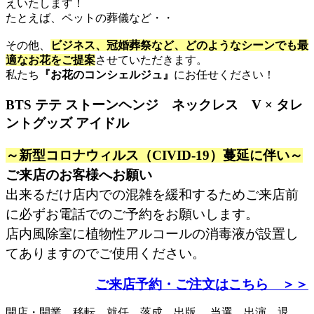
えいたします！
たとえば、ペットの葬儀など・・
その他、
ビジネス、冠婚葬祭など、どのようなシーンでも最
適なお花をご提案
させていただきます。
私たち
『お花のコンシェルジュ』
にお任せください！
BTS テテ ストーンヘンジ ネックレス V × タレ
ントグッズ アイドル
～新型コロナウィルス（CIVID-19）蔓延に伴い～
ご来店のお客様へお願い
出来るだけ店内での混雑を緩和するためご来店前
に必ずお電話でのご予約をお願いします。
店内風除室に植物性アルコールの消毒液が設置し
てありますのでご使用ください。
ご来店予約・ご注文はこちら ＞＞
開店・開業、移転、就任、落成、出版、 当選、出演、退