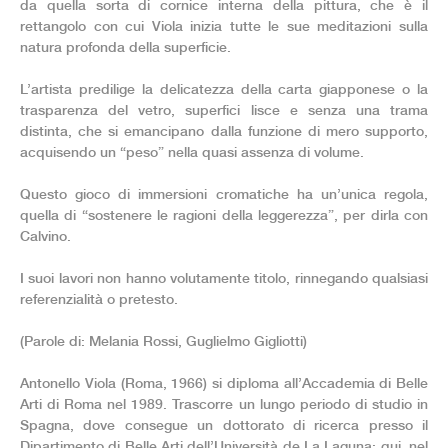
da quella sorta di cornice interna della pittura, che è il
rettangolo con cui Viola inizia tutte le sue meditazioni sulla
natura profonda della superficie.
L’artista predilige la delicatezza della carta giapponese o la
trasparenza del vetro, superfici lisce e senza una trama
distinta, che si emancipano dalla funzione di mero supporto,
acquisendo un “peso” nella quasi assenza di volume.
Questo gioco di immersioni cromatiche ha un’unica regola,
quella di “sostenere le ragioni della leggerezza”, per dirla con
Calvino.
I suoi lavori non hanno volutamente titolo, rinnegando qualsiasi
referenzialità o pretesto.
(Parole di: Melania Rossi, Guglielmo Gigliotti)
Antonello Viola (Roma, 1966) si diploma all’Accademia di Belle
Arti di Roma nel 1989. Trascorre un lungo periodo di studio in
Spagna, dove consegue un dottorato di ricerca presso il
Dipartimento di Belle Arti dell’Università de La Laguna; qui, nel