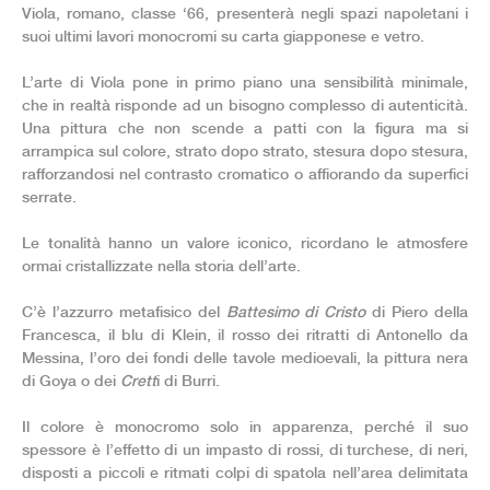
Viola, romano, classe ‘66, presenterà negli spazi napoletani i
suoi ultimi lavori monocromi su carta giapponese e vetro.
L’arte di Viola pone in primo piano una sensibilità minimale,
che in realtà risponde ad un bisogno complesso di autenticità.
Una pittura che non scende a patti con la figura ma si
arrampica sul colore, strato dopo strato, stesura dopo stesura,
rafforzandosi nel contrasto cromatico o affiorando da superfici
serrate.
Le tonalità hanno un valore iconico, ricordano le atmosfere
ormai cristallizzate nella storia dell’arte.
C’è l’azzurro metafisico del
Battesimo di Cristo
di Piero della
Francesca, il blu di Klein, il rosso dei ritratti di Antonello da
Messina, l’oro dei fondi delle tavole medioevali, la pittura nera
di Goya o dei
Crett
i di Burri.
Il colore è monocromo solo in apparenza, perché il suo
spessore è l’effetto di un impasto di rossi, di turchese, di neri,
disposti a piccoli e ritmati colpi di spatola nell’area delimitata