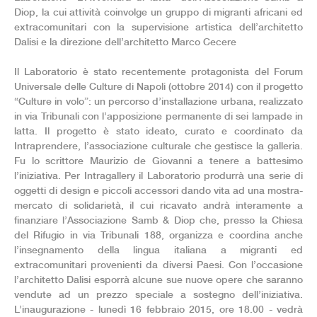
Diop, la cu
i attività coinvolge un gruppo di migranti africani ed
extracomunitari con la supervisione artistica dell’architetto
Dalisi e la direzione dell’architetto Marco Cecere
Il Laboratorio è stato recentemente protagonista del Forum
Universale delle Culture di Napoli (ottobre 2014) con il progetto
“Culture in volo”: un percorso d’installazione urbana, realizzato
in via Tribunali con l’apposizione permanente di sei lampade in
latta. Il progetto è stato ideato, curato e coordinato da
Intraprendere, l’associazione culturale che gestisce la galleria.
Fu lo scrittore Maurizio de Giovanni a tenere a battesimo
l’iniziativa. Per Intragallery il Laboratorio produrrà una serie di
oggetti di design e piccoli accessori dando vita ad una mostra-
mercato di solidarietà, il cui ricavato andrà interamente a
finanziare l’Associazione Samb & Diop che, presso la Chiesa
del Rifugio in via Tribunali 188, organizza e coordina anche
l’insegnamento della lingua italiana a migranti ed
extracomunitari provenienti da diversi Paesi. Con l’occasione
l’architetto Dalisi esporrà alcune sue nuove opere che saranno
vendute ad un prezzo speciale a sostegno dell’iniziativa.
L’inaugurazione - lunedì 16 febbraio 2015, ore 18.00 - vedrà