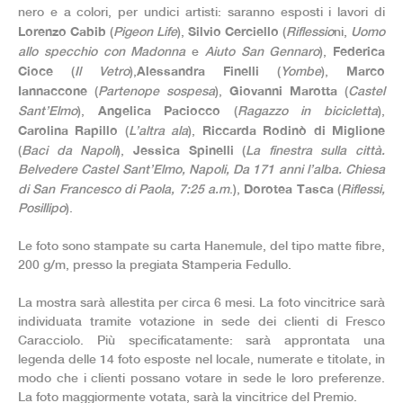
nero e a colori, per undici artisti: saranno esposti i lavori di
Lorenzo Cabib
Silvio Cerciello
(
Pigeon Life
),
(
Riflessio
ni,
Uomo
Federica
allo specchio con Madonna
e
Aiuto San Gennaro
),
Cioce
Alessandra Finelli
Marco
(
Il Vetro
),
(
Yombe
),
Iannaccone
Giovanni Marotta
(
Partenope sospesa
),
(
Castel
Angelica Paciocco
Sant’Elmo
),
(
Ragazzo in bicicletta
),
Carolina Rapillo
Riccarda Rodinò di Miglione
(
L’altra ala
),
Jessica Spinelli
(
Baci da Napoli
),
(
La finestra sulla città.
Belvedere Castel Sant’Elmo, Napoli, Da 171 anni l’alba. Chiesa
Dorotea Tasca
di San Francesco di Paola, 7:25 a.m
.),
(
Riflessi,
Posillipo
).
Le foto sono stampate su carta Hanemule, del tipo matte fibre,
200 g/m, presso la pregiata Stamperia Fedullo.
La mostra sarà allestita per circa 6 mesi. La foto vincitrice sarà
individuata tramite votazione in sede dei clienti di Fresco
Caracciolo. Più specificatamente: sarà approntata una
legenda delle 14 foto esposte nel locale, numerate e titolate, in
modo che i clienti possano votare in sede le loro preferenze.
La foto maggiormente votata, sarà la vincitrice del Premio.