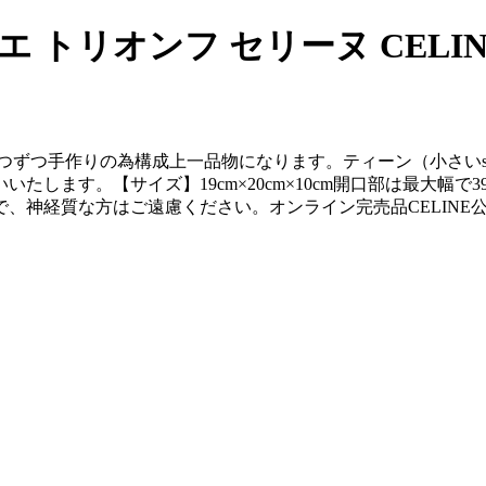
 トリオンフ セリーヌ CELIN
スキン一つずつ手作りの為構成上一品物になります。ティーン（小さ
します。【サイズ】19cm×20cm×10cm開口部は最大幅
、神経質な方はご遠慮ください。オンライン完売品CELINE