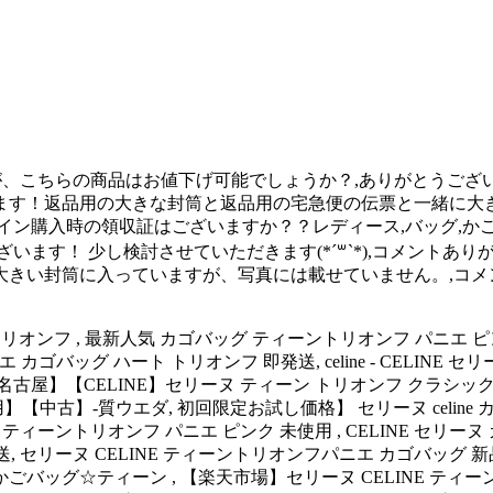
、こちらの商品はお値下げ可能でしょうか？,ありがとうございます
ます！返品用の大きな封筒と返品用の宅急便の伝票と一緒に大き
イン購入時の領収証はございますか？？レディース,バッグ,か
います！ 少し検討させていただきます(*´꒳`*),コメント
きい封筒に入っていますが、写真には載せていません。,コメ
phe ティーン トリオンフ , 最新人気 カゴバッグ ティーントリオンフ パ
ニエ カゴバッグ ハート トリオンフ 即発送, celine - CELI
屋】【CELINE】セリーヌ ティーン トリオンフ クラシック パニ
中古】-質ウエダ, 初回限定お試し価格】 セリーヌ celine カ
グ ティーントリオンフ パニエ ピンク 未使用 , CELINE セリー
送, セリーヌ CELINE ティーントリオンフパニエ カゴバッグ 新品
かごバッグ☆ティーン , 【楽天市場】セリーヌ CELINE ティーン 