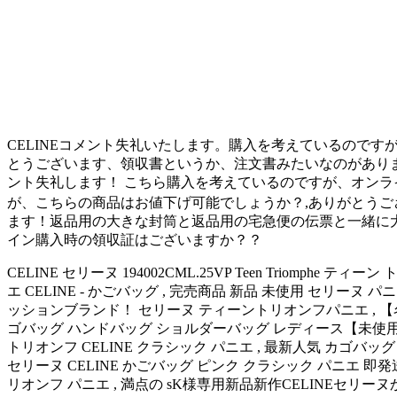
CELINEコメント失礼いたします。購入を考えているのですが
とうございます、領収書というか、注文書みたいなのがあり
ント失礼します！ こちら購入を考えているのですが、オンラ
が、こちらの商品はお値下げ可能でしょうか？,ありがとうござ
ます！返品用の大きな封筒と返品用の宅急便の伝票と一緒に大
イン購入時の領収証はございますか？？
CELINE セリーヌ 194002CML.25VP Teen Triom
エ CELINE - かごバッグ , 完売商品 新品 未使用 セリーヌ パ
ッションブランド！ セリーヌ ティーントリオンフパニエ , 【名古
ゴバッグ ハンドバッグ ショルダーバッグ レディース【未使用】【
トリオンフ CELINE クラシック パニエ , 最新人気 カゴバッ
セリーヌ CELINE かごバッグ ピンク クラシック パニエ 即発
リオンフ パニエ , 満点の sK様専用新品新作CELINEセリーヌ