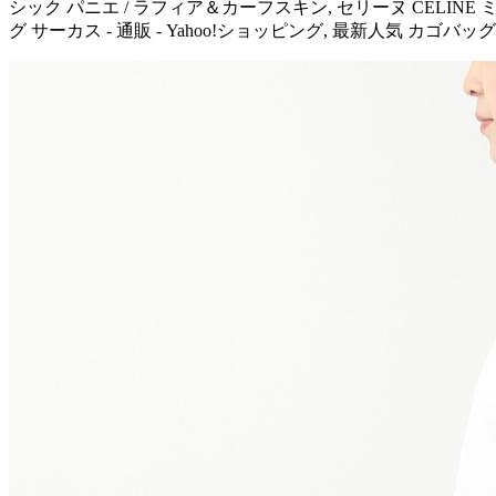
シック パニエ / ラフィア＆カーフスキン, セリーヌ CELINE ミニ
グ サーカス - 通販 - Yahoo!ショッピング, 最新人気 カゴ